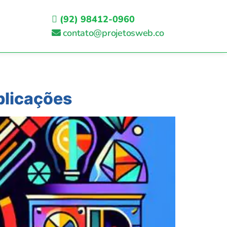
(92) 98412-0960
contato@projetosweb.co
plicações