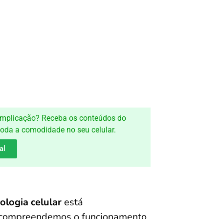
 complicação? Receba os conteúdos do
toda a comodidade no seu celular.
al
iologia celular
está
o compreendemos o funcionamento